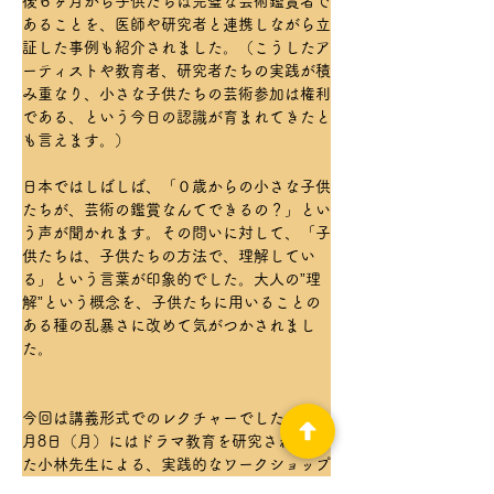
後６ヶ月から子供たちは完璧な芸術鑑賞者で
あることを、医師や研究者と連携しながら立
証した事例も紹介されました。（こうしたア
ーティストや教育者、研究者たちの実践が積
み重なり、小さな子供たちの芸術参加は権利
である、という今日の認識が育まれてきたと
も言えます。）
日本ではしばしば、「０歳からの小さな子供
たちが、芸術の鑑賞なんてできるの？」とい
う声が聞かれます。その問いに対して、「子
供たちは、子供たちの方法で、理解してい
る」という言葉が印象的でした。大人の”理
解”という概念を、子供たちに用いることの
ある種の乱暴さに改めて気がつかされまし
た。
今回は講義形式でのレクチャーでしたが、9
月8日（月）にはドラマ教育を研究されてき
た小林先生による、実践的なワークショップ
をつくば市協力のもと、市役所にて開催いた