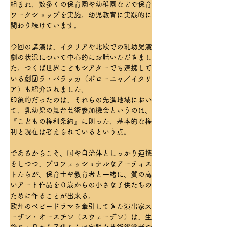
組まれ、数多くの保育園や幼稚園などで保育
ワークショップを実施。幼児教育に実践的に
関わり続けています。
今回の講演は、イタリアや北欧での乳幼児演
劇の状況について中心的にお話いただきまし
た。つくば世界こどもシアターでも連携して
いる劇団ラ・バラッカ（ボローニャ／イタリ
ア）も紹介されました。
印象的だったのは、それらの先進地域におい
て、乳幼児の舞台芸術参加機会というのは、
『こどもの権利条約』に則った、基本的な権
利と現在は考えられているという点。
であるからこそ、国や自治体としっかり連携
をしつつ、プロフェッショナルなアーティス
トたちが、保育士や教育者と一緒に、質の高
いアート作品を０歳からの小さな子供たちの
ために作ることが出来る。
欧州のベビードラマを牽引してきた演出家ス
ーザン・オースチン（スウェーデン）は、生