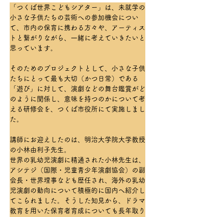
「つくば世界こどもシアター」は、未就学の
小さな子供たちの芸術への参加機会につい
て、市内の保育に携わる方々や、アーティス
トと繋がりながら、一緒に考えていきたいと
思っています。
そのためのプロジェクトとして、小さな子供
たちにとって最も大切（かつ日常）である
「遊び」に対して、演劇などの舞台鑑賞がど
のように関係し、意味を持つのかについて考
える研修会を、つくば市役所にて実施しまし
た。
講師にお迎えしたのは、明治大学院大学教授
の小林由利子先生。
世界の乳幼児演劇に精通された小林先生は、
アシテジ（国際・児童青少年演劇協会）の副
会長・世界理事なども歴任され、海外の乳幼
児演劇の動向について積極的に国内へ紹介し
てこられました。そうした知見から、ドラマ
教育を用いた保育者育成についても長年取り