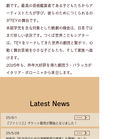
劇です。最高の芸術鑑賞者である子どもたちからア
ーティストたちが学び、彼らのためにつくられるの
がTEYの舞台です。
未就学児を主な対象とした観劇の機会は、日本では
まだ
珍しい状況です。つくば世界こどもシアター
は、TEYをリードしてきた世界の劇団と繋がり、心
動く舞台芸術を小さな子どもたち、そして家族へ届
けます。
​2025年も、昨年大好評を得た劇団ラ・バラッカが
イタリア・ボローニャから来日します。
Latest News
25/9/1
more
『ファミリエ』チケット販売が開始となりました！
25/5/28
more
研修会『乳幼児のための演劇鑑賞の意義』を開催しました。