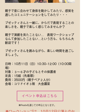
親子で音に合わせて身体を動かしてみたり、感覚を
通したコミュニケーションをしてみたり・・・
ブゼッティさんと一緒に、からだで表現することの
楽しさを、親子で楽しく感じてみませんか？
親子で演劇を見たことない… 表現ワークショップ
なんて参加したことない…という方も、もちろん大
歓迎です！
​ブゼッティさんを囲みながら、楽しい時間を過ごし
ましょう。
日時：10月11日（日
）10:30-12:00（10:00開
場）
対象：３〜６才の子どもとその保護者
定員：15組（先着順）
費用：3500円（親子ペア２人分）
会場：コリドイオ３階 大会議室
イベント申込はこちら
※Peatixを通じての申込となります。
※ワークショップは、10月12日公演とのセ