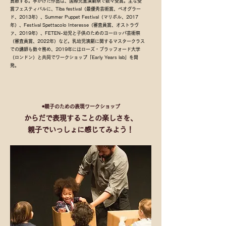
貢献する。手がけた作品は、国際児童演劇祭で数々受賞。主な受
賞フェスティバルに、Tiba festival（最優秀芸術賞、ベオグラー
ド、2013年）、Summer Puppet Festival（マリボル、2017
年）、Festival Spettacolo Interesse（審査員賞、オストラヴ
ァ、2019年）、FETEN-幼児と子供のためのヨーロッパ芸術祭
（審査員賞、2022年）など。乳幼児演劇に関するマスタークラス
での講師も数々務め、2019年にはローズ・ブラッフォード大学
（ロンドン）と共同でワークショップ「Early Years lab」を開
発。
◉親子のための表現ワークショップ
からだで表現することの楽しさを、
​親子でいっしょに感じてみよう！