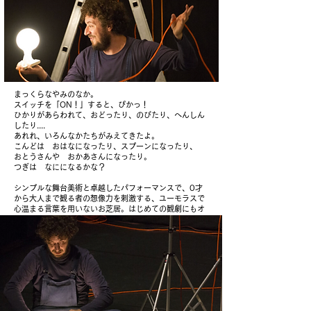
まっくらなやみのなか。
スイッチを「ON！」すると、ぴかっ！
ひかりがあらわれて、おどったり、のびたり、へんしん
したり....
あれれ、いろんなかたちがみえてきたよ。
こんどは おはなになったり、スプーンになったり、
おとうさんや おかあさんになったり。
つぎは なにになるかな？​
シンプルな舞台美術と卓越したパフォーマンスで、0才
から大人まで観る者の想像力を刺激する、ユーモラスで
心温まる言葉を用いないお芝居。はじめての観劇にもオ
ススメです。
​（上演時間 40分）