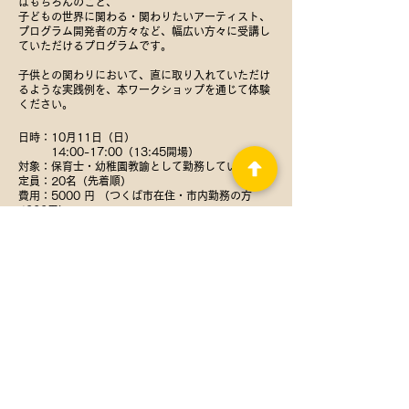
はもちろんのこと、
子どもの世界に関わる・関わりたいアーティスト、
プログラム開発者の方々など、幅広い方々に受講し
ていただけるプログラムです。
子供との関わりにおいて、直に取り入れていただけ
るような実践例を、本ワークショップを通じて体験
ください。
日時：10月11日（日）
14:00-17:00（13:45開場）
対象：保育士・幼稚園教諭として勤務している方
定員：20名（先着順）
費用：5000 円 （つくば市在住・市内勤務の方
4000円）
会場：コリドイオ３階 大会議室
イベント申込はこちら
※Peatixを通じての申込となります。