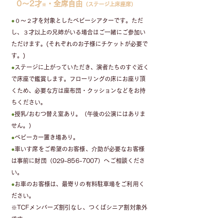
0〜2才
・全席自由
（ステージ上床座席）
※
●
０〜２才を対象としたベビーシアターです。ただ
し、３才以上の兄姉がいる場合はご一緒にご参加い
ただけます。(それぞれのお子様にチケットが必要で
す。)
●
ステージに上がっていただき、演者たちのすぐ近く
で床座で鑑賞します。フローリングの床に
お座り頂
くため、必要な方は座布団・クッションなどをお持
ちください。
●
授乳/おむつ替え室あり。（午後の公演にはありま
せん。）
●
ベビーカー置き場あり。
●
車いす席をご希望のお客様、介助が必要なお客様
は事前に財団（029-856-7007）へご相談くださ
い。
●
お車のお客様は、最寄りの有料駐車場をご利用く
ださい。
※
TCFメンバーズ割引なし、
つくばシニア割対象外