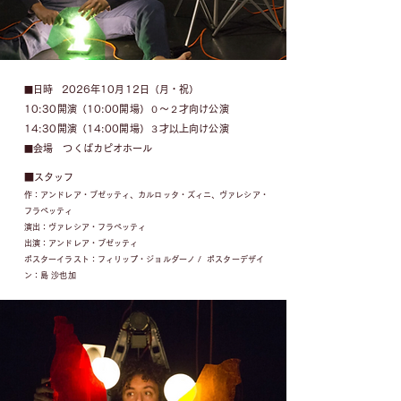
日時 2026年
10月12日（月・祝）
■
10:30開演（10:00開場）０〜２才向け公演
14:30開演（14:00開場）３才以上向け公演
会場 つくばカピオホール
■
■スタッフ
作：アンドレア・ブゼッティ、カルロッタ・ズィニ、ヴァレシア・
フラペッティ
演出：ヴァレシア・フラペッティ
出演：アンドレア・ブゼッティ
ポスターイラスト：フィリップ・ジョルダーノ / ポスターデザイ
ン：島 沙也加