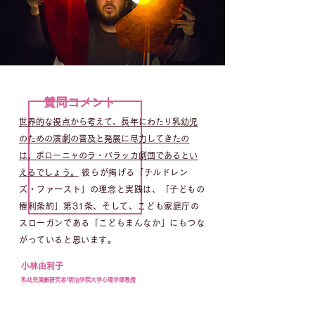
賛同コメント
世界的な視点から考えて、長年にわたり乳幼児
のための演劇の普及と発展に
尽力してきたの
は、ボローニャのラ・バラッカ劇団であるとい
えるでしょう。
彼らが掲げる「チルドレン
ズ・ファースト」の理念と実践は、「子どもの
権利条約」第31条、そして、こども家庭庁の
スローガンである「こどもまんなか」にもつな
がっていると思います。
小林由利子
乳幼児演劇研究者/明治学院大学心理学部教授